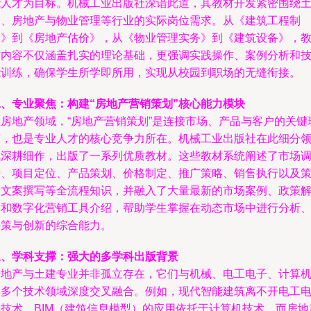
能人才为目标。机械工业出版社深谙此道，其教材开发紧密围绕
建、房地产与物业管理等行业的实际岗位需求。从《建筑工程制
图》到《房地产估价》，从《物业管理实务》到《建筑设备》，
材内容不仅涵盖扎实的理论基础，更强调实践操作、案例分析和
能训练，确保学生所学即所用，实现从校园到职场的无缝衔接。
二、专业聚焦：构建“房地产营销策划”核心能力模块
在房地产领域，“房地产营销策划”是连接市场、产品与客户的关键
节，也是专业人才的核心竞争力所在。机械工业出版社在此细分
域深耕细作，出版了一系列优质教材。这些教材系统阐述了市场
研、项目定位、产品策划、价格制定、推广策略、销售执行以及
划文案撰写等全流程知识，并融入了大量最新的市场案例、政策
读和数字化营销工具介绍，帮助学生掌握在动态市场中进行分析
决策与创新的综合能力。
三、学科支撑：强大的多学科出版背景
房地产与土建专业并非孤立存在，它们与机械、电工电子、计算
等多个技术领域深度交叉融合。例如，现代智能建筑离不开电工
子技术，BIM（建筑信息模型）的应用依托于计算机技术，而房地