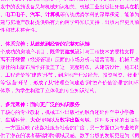
开发中的设施设备又与机械知识相关。机械工业出版社凭借其在
械、电工电子、汽车、计算机
等传统优势学科的深厚积淀，能够
土建与房地产教材提供强有力的跨学科知识支持，出版内容更具
瞻性和技术整合性。
四、体系完善：从建筑到经管的完整知识链
一个成功的房地产项目，既需要
建筑
设计与工程技术的硬核支撑
也离不开
经管
（经济管理）层面的市场分析与运营管理。机械工
出版社的出版布局恰好覆盖了这一完整链条。从建筑设计、施工
术、工程造价等“建造”环节，到房地产开发经营、投资融资、物业
等“运营”环节，形成了从“物理空间建造”到“资产价值管理”的闭
识体系，为学生构建了立体化的专业知识结构。
五、多元延伸：面向更广泛的知识服务
除了核心的专业教材，机械工业出版社的触角还延伸至
中小学教
辅
、
生活
科普、
大众
读物以及
数字出版
领域。这种多元化的出版
态，一方面反映了出版社服务社会的广度，另一方面也为专业教
提供了潜在的读者基础和跨领域灵感。数字出版的发展更是为《