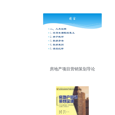
力”--中南御锦城--京口-- 镇江房产网_镇江
房地产_镇江房产_镇江买房_镇江新房_镇
江二手房_镇江租房_镇江房地产信息|镇江
房地产门户网站|房地产|房产|买房|租房|镇
江|fdc.my0511.com
房地产项目营销策划导论