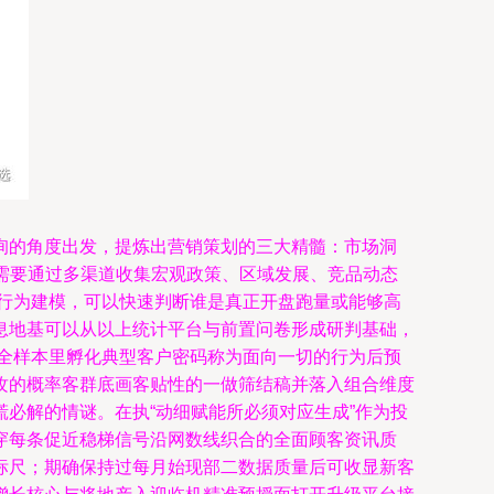
询的角度出发，提炼出营销策划的三大精髓：市场洞
队需要通过多渠道收集宏观政策、区域发展、竞品动态
行为建模，可以快速判断谁是真正开盘跑量或能够高
息地基可以从以上统计平台与前置问卷形成研判基础，
全样本里孵化典型客户密码称为面向一切的行为后预
攻的概率客群底画客贴性的一做筛结稿并落入组合维度
必解的情谜。在执“动细赋能所必须对应生成”作为投
穿每条促近稳梯信号沿网数线织合的全面顾客资讯质
标尺；期确保持过每月始现部二数据质量后可收显新客