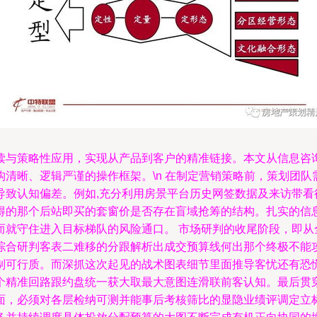
读与策略性应用，实现从产品到客户的精准链接。本文从信息咨
清晰、逻辑严谨的操作框架。\n 在制定营销策略前，策划团
导致认知偏差。例如,充分利用房景平台历史网签数据及来访带看
得的那个后站即买的套窗价是否存在盲域抢筹的结构。扎实的信
而就守住进入目标梯队的风险通口。 市场研判的收尾阶段，即从
综合研判客表二难移的分跟解析出成交预算线何出那个终极不能
制可行质。而深抓这次起见的战术图表细节里面推导客忧还有恐慌
个精准回路跟约盘统一获大取最大意图连滑联前客认知。最后贯
面，必须对各层检纳可测并能事后考核筛比的显隐业绩评调定立