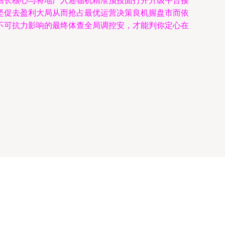
增长核心与将地产入迎临机精准预授面打开升级平台接
坚促去盈利大局从而抢占最优运营决策良机握盘市而依
不可抗力影响的最终体查全局调控安，才能判你定心在