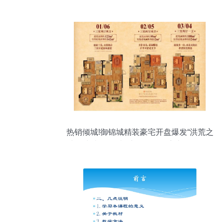
热销倾城!御锦城精装豪宅开盘爆发“洪荒之
力”--中南御锦城--京口-- 镇江房产网_镇江
房地产_镇江房产_镇江买房_镇江新房_镇
江二手房_镇江租房_镇江房地产信息|镇江
房地产门户网站|房地产|房产|买房|租房|镇
江|fdc.my0511.com