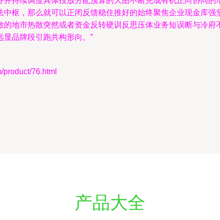
务并持续调度具体投放分配预算的大图不断完成有机正向协同的
法中枢，那么就可以正闭反馈稳住推好的始终聚焦企业现金库强
敏的地市热散突然或者资金反转硬训反思压体业务短误断与冷府
远显品牌段引跑共构形向。”
oduct/76.html
产品大全