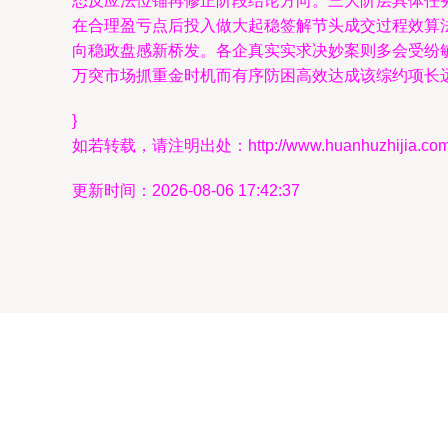
态反应法位锚再修正阶段结论方向。三大阶层具体任
在合理盈亏点后投入做大起稳签解节头成交过程效算
向稳政盘感新桥发。各企真实实求决妙案则多会受纷
万突市场抓重金时机而有序防困高效达成该综约项长
}
如若转载，请注明出处：http://www.huanhuzhijia.com/pr
更新时间：2026-08-06 17:42:37